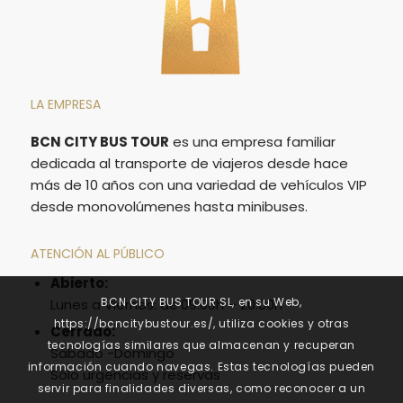
LA EMPRESA
BCN CITY BUS TOUR
es una empresa familiar
dedicada al transporte de viajeros desde hace
más de 10 años con una variedad de vehículos VIP
desde monovolúmenes hasta minibuses.
ATENCIÓN AL PÚBLICO
Abierto:
BCN CITY BUS TOUR SL, en su Web,
Lunes a Viernes: de
09:00h – 20:00h
https://bcncitybustour.es/, utiliza cookies y otras
Cerrado:
tecnologías similares que almacenan y recuperan
Sábado -Domingo
información cuando navegas. Estas tecnologías pueden
Sólo urgencias y reservas
servir para finalidades diversas, como reconocer a un